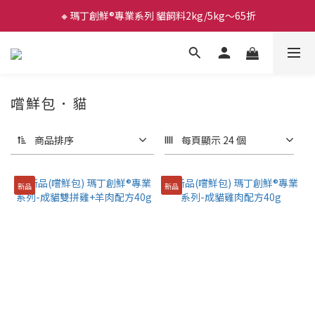
🔸瑪丁創鮮®專業系列 貓飼料2kg/5kg～65折
嚐鮮包．貓
商品排序
每頁顯示 24 個
新品
新品