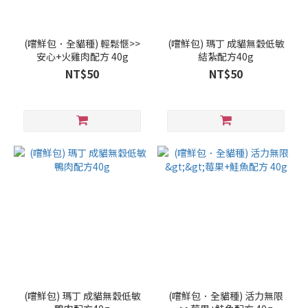
(嚐鮮包．全貓種) 輕鬆愜>>
(嚐鮮包) 瑪丁 成貓無穀低敏
安心+火雞肉配方 40g
結紮配方40g
NT$50
NT$50
(嚐鮮包) 瑪丁 成貓無穀低敏
(嚐鮮包．全貓種) 活力無限