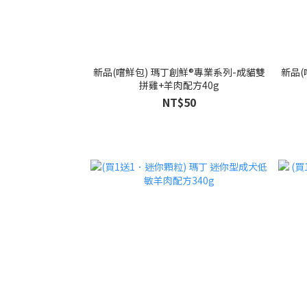
新品(嚐鮮包) 瑪丁創鮮®專業系列-成貓雙
新品(
拼雞+羊肉配方40g
NT$50