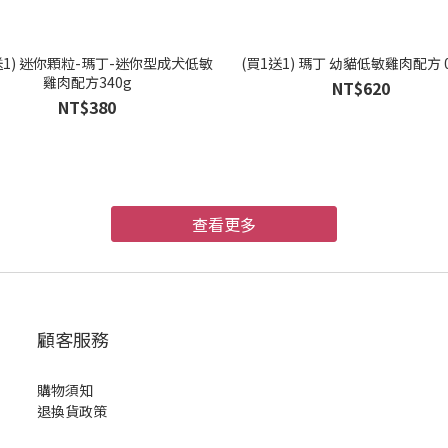
送1) 迷你顆粒-瑪丁-迷你型成犬低敏
(買1送1) 瑪丁 幼貓低敏雞肉配方 0
雞肉配方340g
NT$620
NT$380
查看更多
顧客服務
購物須知
退換貨政策