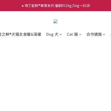
🔸瑪丁創鮮®專業系列 貓飼料2kg/5kg～65折
壹之鮮®犬貓主食罐&湯罐
Dog 犬
Cat 貓
合作通路