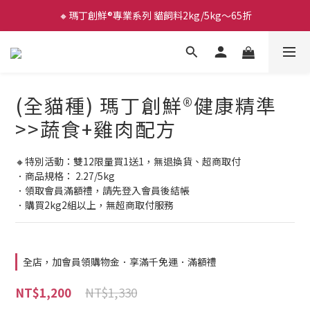
🔸瑪丁創鮮®專業系列 貓飼料2kg/5kg～65折
(全貓種) 瑪丁創鮮®健康精準
>>蔬食+雞肉配方
🔸特別活動：雙12限量買1送1，無退換貨、超商取付
．商品規格： 2.27/5kg
．領取會員滿額禮，請先登入會員後結帳
．購買2kg2組以上，無超商取付服務
全店，加會員領購物金．享滿千免運．滿額禮
NT$1,330
NT$1,200