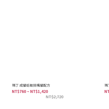
瑪丁 成貓低敏挑嘴貓配方
瑪
NT$760 ~ NT$1,420
NT
NT$2,720