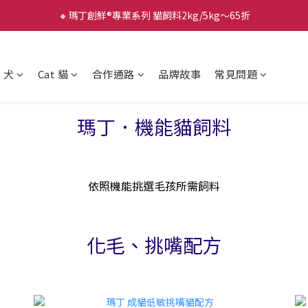
🔸瑪丁創鮮®專業系列 貓飼料2kg/5kg～65折
g 犬
Cat 貓
合作通路
品牌故事
常見問題
瑪丁．機能貓飼料
依照機能挑選毛孩所需飼料
化毛、挑嘴配方