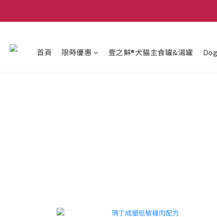
首頁
限時優惠
壹之鮮®犬貓主食罐&湯罐
Do