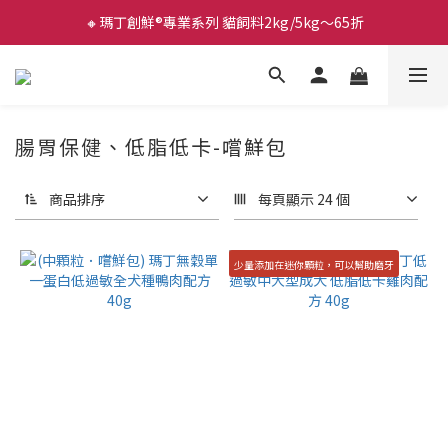
🔸瑪丁創鮮®專業系列 貓飼料2kg/5kg～65折
腸胃保健、低脂低卡-嚐鮮包
商品排序
每頁顯示 24 個
少量添加在迷你顆粒，可以幫助磨牙