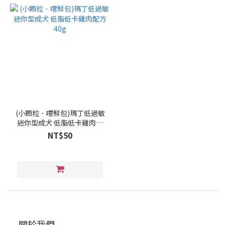
(小顆粒．嚐鮮包)瑪丁低過敏
迷你型成犬 低脂低卡雞肉配
方40g
NT$50
關於我們