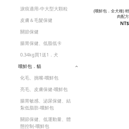
淚痕適用-中大型大顆粒
(嚐鮮包．全犬種) 
肉配方 
皮膚＆毛髮保健
NT$
關節保健
腸胃保健、低脂低卡
0.34kg買1送1．犬
嚐鮮包．貓
化毛、挑嘴-嚐鮮包
亮毛、皮膚保健-嚐鮮包
腸胃敏感、泌尿保健、結
紮低脂肪-嚐鮮包
關節保健、低運動量、體
態控制-嚐鮮包