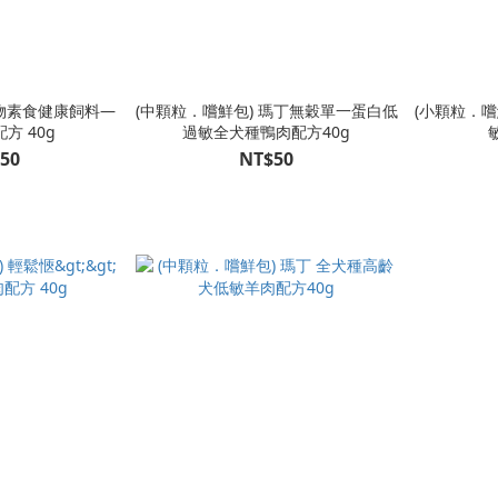
寵物素食健康飼料—
(中顆粒．嚐鮮包) 瑪丁無穀單一蛋白低
(小顆粒．嚐
方 40g
過敏全犬種鴨肉配方40g
50
NT$50