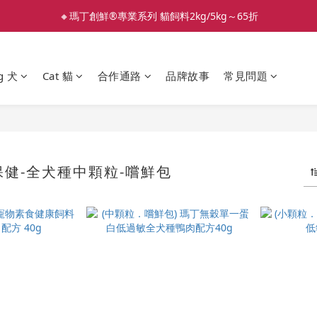
🔸瑪丁創鮮®專業系列 貓飼料2kg/5kg～65折
g 犬
Cat 貓
合作通路
品牌故事
常見問題
健-全犬種中顆粒-嚐鮮包