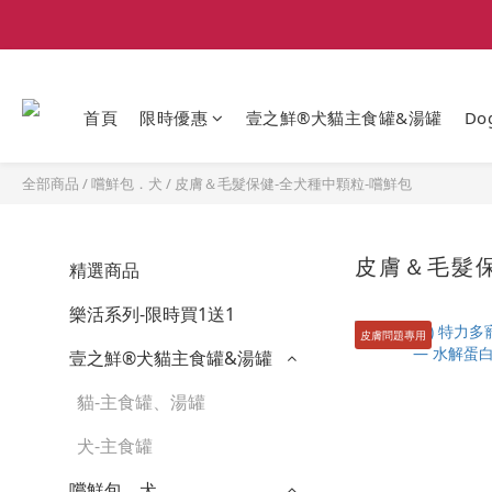
首頁
限時優惠
壹之鮮®犬貓主食罐&湯罐
Do
全部商品
/
嚐鮮包．犬
/
皮膚＆毛髮保健-全犬種中顆粒-嚐鮮包
皮膚＆毛髮保
精選商品
樂活系列-限時買1送1
皮膚問題專用
壹之鮮®犬貓主食罐&湯罐
貓-主食罐、湯罐
犬-主食罐
嚐鮮包．犬