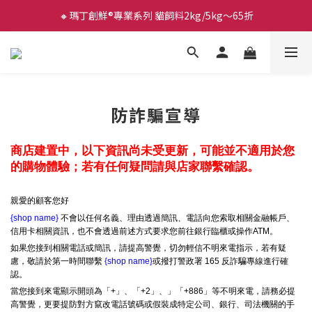
🔸瑪丁創鮮®專業系列 貓飼料2kg/5kg～65折
防詐騙宣導
商店建置中，以下資訊尚未受更新，可能並不適用於您
的購物體驗；若有任何疑問請與店家聯繫確認。
親愛的顧客您好
{shop name}
不會以任何名義、理由透過簡訊、電話向您索取相關金融帳戶、
信用卡相關資訊，也不會透過前述方式要求您前往銀行臨櫃或操作ATM。
如果您接到相關電話或簡訊，請提高警覺，切勿輕信不明來電指示，若有疑
慮，敬請於第一時間聯繫
{shop name}
或撥打警政署 165 反詐騙專線進行確
認。
當您接到來電顯示開頭為「+」、「+2」、」「+886」等不明來電，請務必提
高警覺，更要提防對方竄改電話號碼或假裝成特定公司、銀行、司法機關的手