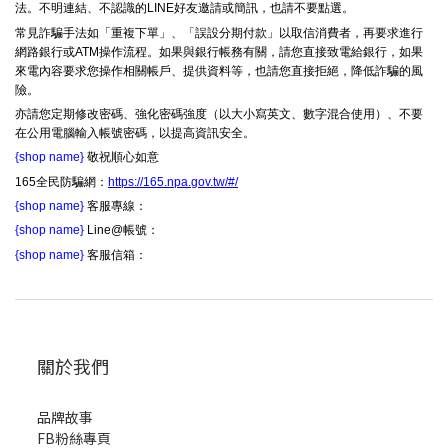
法。不明連結、不認識的LINE好友邀請或簡訊，也請不要點選。
常見詐騙手法如「重複下單」、「誤設分期付款」以取信消費者，再要求進行
網路銀行或ATM操作流程。如果與銀行帳務有關，請您直接致電給銀行，如果
來電內容要求您操作相關帳戶、提供資料等，也請您直接拒絕，降低詐騙的風
險。
亦請您定期修改密碼、強化密碼強度（以大小寫英文、數字混合使用）、不要
在公用電腦輸入帳號密碼，以提高資訊安全。
{shop name}
敬祝順心如意
165全民防騙網：
https://165.npa.gov.tw/#/
{shop name}
客服專線：
{shop name}
Line@帳號：
{shop name}
客服信箱：
關於我們
品牌故事
FB粉絲專頁