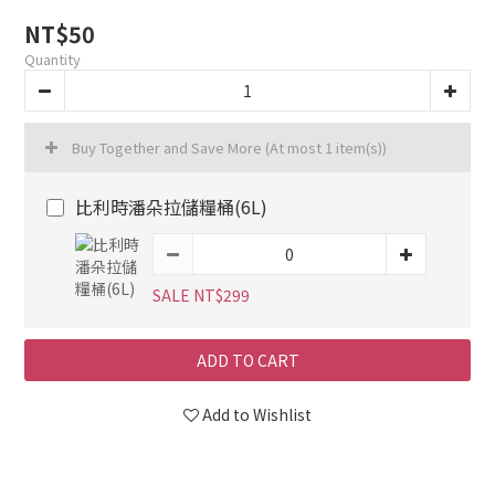
NT$50
Quantity
Buy Together and Save More
(At most 1 item(s))
比利時潘朵拉儲糧桶(6L)
SALE NT$299
ADD TO CART
Add to Wishlist