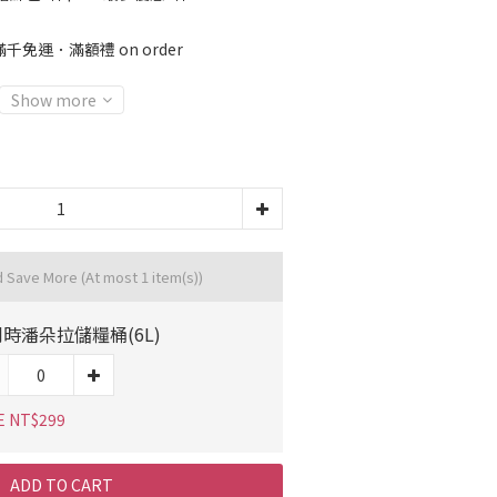
免運．滿額禮 on order
Show more
d Save More
(At most 1 item(s))
時潘朵拉儲糧桶(6L)
E NT$299
ADD TO CART