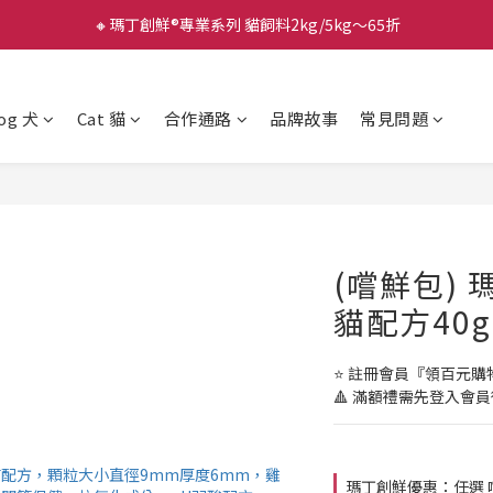
🔸瑪丁創鮮®專業系列 貓飼料2kg/5kg～65折
og 犬
Cat 貓
合作通路
品牌故事
常見問題
(嚐鮮包) 
貓配方40g
⭐️ 註冊會員『領百元
🔺 滿額禮需先登入會
瑪丁創鮮優惠：任選 嚐