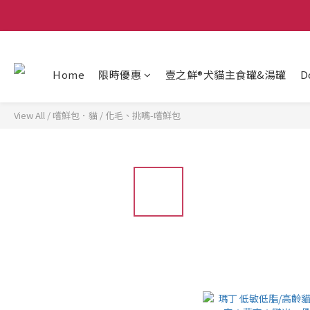
Home
限時優惠
壹之鮮®犬貓主食罐&湯罐
D
View All
/
嚐鮮包．貓
/
化毛、挑嘴-嚐鮮包