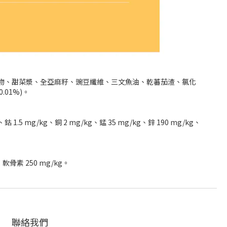
水解物、甜菜漿、全亞麻籽、豌豆纖維、三文魚油、乾蕃茄渣、氯化
01%)。
、鈷 1.5 mg/kg、銅 2 mg/kg、錳 35 mg/kg、鋅 190 mg/kg、
軟骨素 250 mg/kg。
聯絡我們