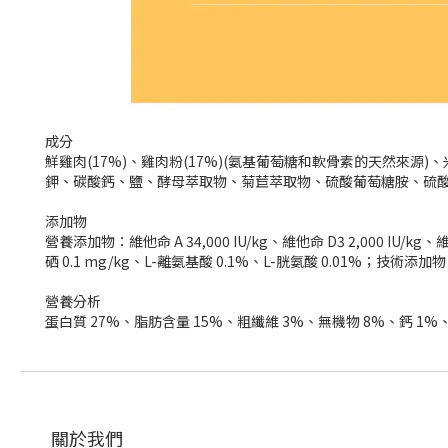
成分
鮮雞肉(17%)、雞肉粉(17%)(氨基葡萄糖和軟骨素的天然
鉀、碳酸鈣、鹽、酵母萃取物、菊苣萃取物、硫酸葡萄糖胺、硫酸軟骨素、
添加物
營養添加物：維他命 A 34,000 IU/kg、維他命 D3 2,000 IU/kg、維他
硒 0.1 mg/kg、L-離氨基酸 0.1%、L-胱氨酸 0.01%；技術添加物
營養分析
蛋白質 27%、脂肪含量 15%、粗纖維 3%、無機物 8%、鈣 1%、磷 0
關於我們