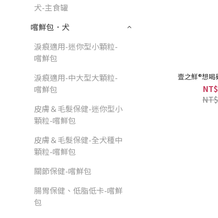
犬-主食罐
嚐鮮包．犬
淚痕適用-迷你型小顆粒-
嚐鮮包
壹之鮮®想喝雞
淚痕適用-中大型大顆粒-
NT$
嚐鮮包
NT$
皮膚＆毛髮保健-迷你型小
顆粒-嚐鮮包
皮膚＆毛髮保健-全犬種中
顆粒-嚐鮮包
關節保健-嚐鮮包
腸胃保健、低脂低卡-嚐鮮
包