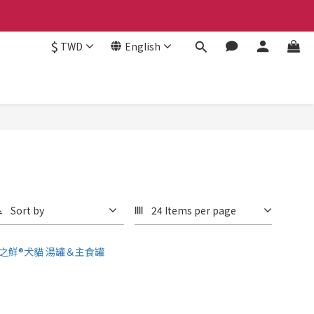
$
TWD
English
Sort by
24 Items per page