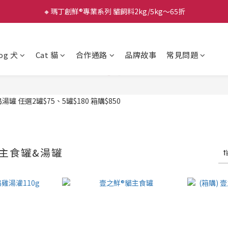
🔸瑪丁創鮮®專業系列 貓飼料2kg/5kg～65折
og 犬
Cat 貓
合作通路
品牌故事
常見問題
主食罐&湯罐