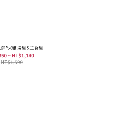
壹之鮮®犬貓 湯罐＆主食罐
50 ~ NT$1,140
NT$1,590