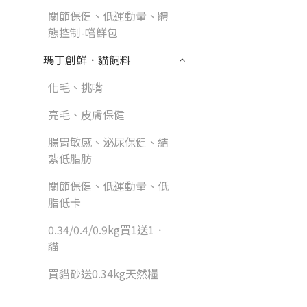
關節保健、低運動量、體
態控制-嚐鮮包
瑪丁創鮮．貓飼料
化毛、挑嘴
亮毛、皮膚保健
腸胃敏感、泌尿保健、結
紮低脂肪
關節保健、低運動量、低
脂低卡
0.34/0.4/0.9kg買1送1．
貓
買貓砂送0.34kg天然糧