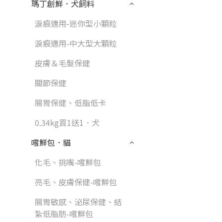
瑪丁創鮮．犬飼料
淚痕適用-迷你型小顆粒
淚痕適用-中大型大顆粒
皮膚＆毛髮保健
關節保健
腸胃保健、低脂低卡
0.34kg買1送1．犬
嚐鮮包．貓
化毛、挑嘴-嚐鮮包
亮毛、皮膚保健-嚐鮮包
腸胃敏感、泌尿保健、結
紮低脂肪-嚐鮮包