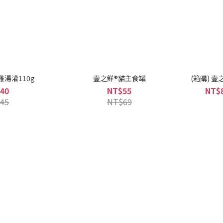
湯灌110g
壹之鮮®貓主食罐
(箱購) 
40
NT$55
NT$8
45
NT$69