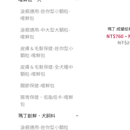
淚痕適用-迷你型小顆粒-
嚐鮮包
瑪丁 成貓低
淚痕適用-中大型大顆粒-
NT$760 ~ 
嚐鮮包
NT$2
皮膚＆毛髮保健-迷你型小
顆粒-嚐鮮包
皮膚＆毛髮保健-全犬種中
顆粒-嚐鮮包
關節保健-嚐鮮包
腸胃保健、低脂低卡-嚐鮮
包
瑪丁創鮮．犬飼料
淚痕適用-迷你型小顆粒