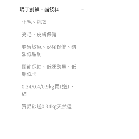
瑪丁創鮮．貓飼料
化毛、挑嘴
亮毛、皮膚保健
腸胃敏感、泌尿保健、結
紮低脂肪
關節保健、低運動量、低
脂低卡
0.34/0.4/0.9kg買1送1．
貓
買貓砂送0.34kg天然糧