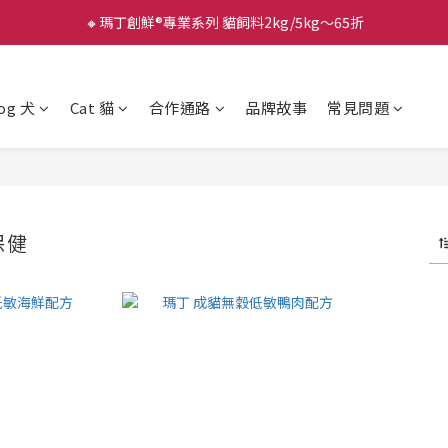
🔸瑪丁創鮮®專業系列 貓飼料2kg/5kg～65折
og 犬
Cat 貓
合作通路
品牌故事
常見問題
保健