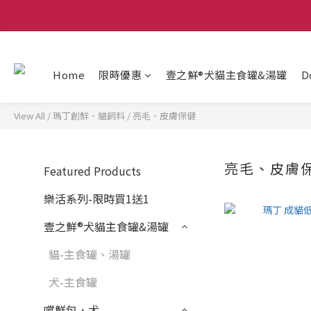
Home
限時優惠
壹之鮮®犬貓主食罐&湯罐
D
View All
/
瑪丁創鮮．貓飼料
/
亮毛、皮膚保健
亮毛、皮膚
Featured Products
樂活系列-限時買1送1
壹之鮮®犬貓主食罐&湯罐
貓-主食罐、湯罐
犬-主食罐
嚐鮮包．犬