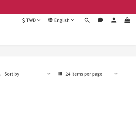
$
TWD
English
Sort by
24 Items per page