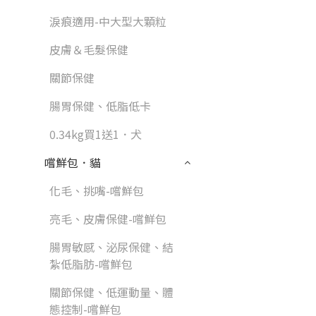
淚痕適用-中大型大顆粒
皮膚＆毛髮保健
關節保健
腸胃保健、低脂低卡
0.34kg買1送1．犬
嚐鮮包．貓
化毛、挑嘴-嚐鮮包
亮毛、皮膚保健-嚐鮮包
腸胃敏感、泌尿保健、結
紮低脂肪-嚐鮮包
關節保健、低運動量、體
態控制-嚐鮮包