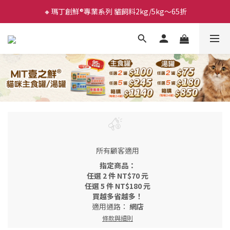
🔸瑪丁創鮮®專業系列 貓飼料2kg/5kg～65折
所有顧客適用
指定商品：
任選 2 件 NT$70 元
任選 5 件 NT$180 元
買越多省越多！
適用通路：
網店
條款與細則