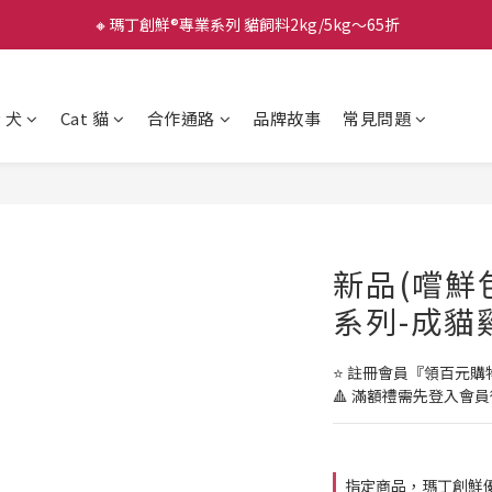
🔸瑪丁創鮮®專業系列 貓飼料2kg/5kg～65折
g 犬
Cat 貓
合作通路
品牌故事
常見問題
新品(嚐鮮
系列-成貓
⭐️ 註冊會員『領百元
🔺 滿額禮需先登入會
指定商品，瑪丁創鮮優惠