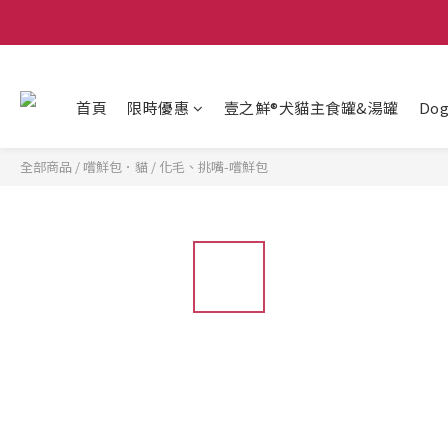
首頁
限時優惠
壹之鮮®犬貓主食罐&湯罐
Do
全部商品
/
嚐鮮包．貓
/
化毛、挑嘴-嚐鮮包