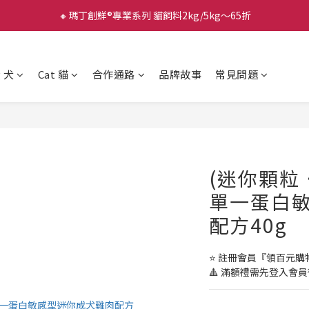
🔸瑪丁創鮮®專業系列 貓飼料2kg/5kg～65折
g 犬
Cat 貓
合作通路
品牌故事
常見問題
(迷你顆粒
單一蛋白
配方40g
⭐️ 註冊會員『領百元
🔺 滿額禮需先登入會