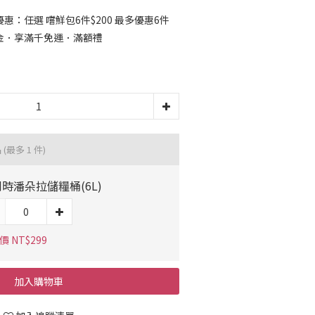
：任選 嚐鮮包6件$200 最多優惠6件
金．享滿千免運．滿額禮
品
(最多 1 件)
時潘朵拉儲糧桶(6L)
 NT$299
加入購物車