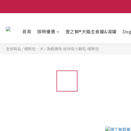
首頁
限時優惠
壹之鮮®犬貓主食罐&湯罐
Do
全部商品
/
嚐鮮包．犬
/
淚痕適用-迷你型小顆粒-嚐鮮包