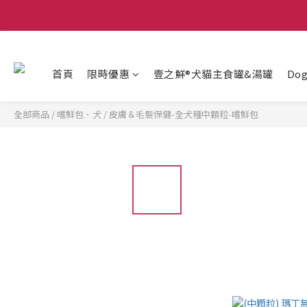
首頁
限時優惠
壹之鮮®犬貓主食罐&湯罐
Do
全部商品
/
嚐鮮包．犬
/
皮膚＆毛髮保健-全犬種中顆粒-嚐鮮包