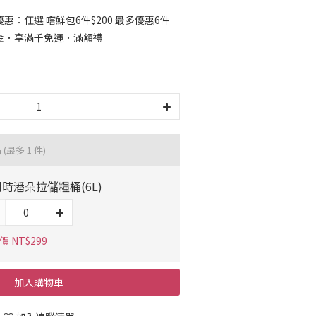
：任選 嚐鮮包6件$200 最多優惠6件
金．享滿千免運．滿額禮
品
(最多 1 件)
時潘朵拉儲糧桶(6L)
 NT$299
加入購物車