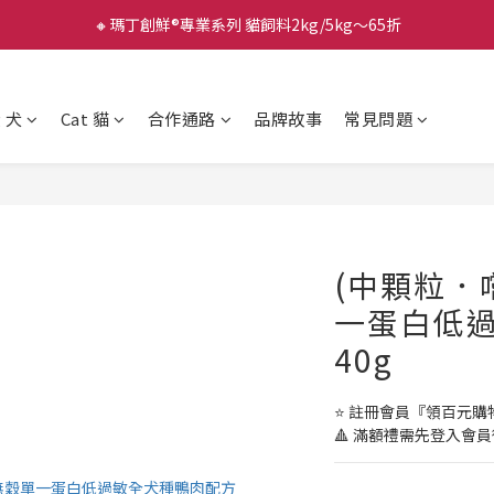
🔸瑪丁創鮮®專業系列 貓飼料2kg/5kg～65折
g 犬
Cat 貓
合作通路
品牌故事
常見問題
(中顆粒．
一蛋白低
40g
⭐️ 註冊會員『領百元
🔺 滿額禮需先登入會