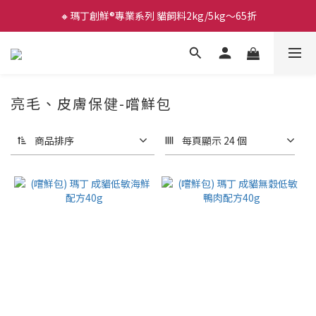
🔸瑪丁創鮮®專業系列 貓飼料2kg/5kg～65折
亮毛、皮膚保健-嚐鮮包
商品排序
每頁顯示 24 個