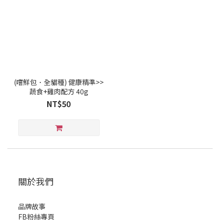
(嚐鮮包．全貓種) 健康精準>>
蔬食+雞肉配方 40g
NT$50
關於我們
品牌故事
FB粉絲專頁