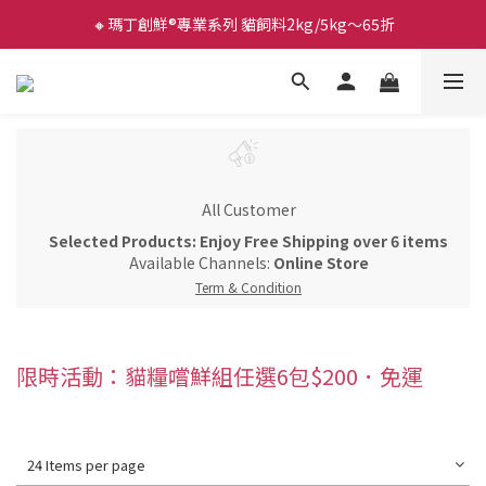
🔸瑪丁創鮮®專業系列 貓飼料2kg/5kg～65折
All Customer
Selected Products: Enjoy Free Shipping over 6 items
Available Channels:
Online Store
Term & Condition
限時活動：貓糧嚐鮮組任選6包$200．免運
24 Items per page