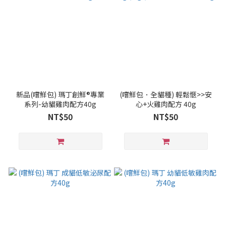
新品(嚐鮮包) 瑪丁創鮮®專業
(嚐鮮包．全貓種) 輕鬆愜>>安
系列-幼貓雞肉配方40g
心+火雞肉配方 40g
NT$50
NT$50