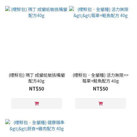
(嚐鮮包) 瑪丁 成貓低敏挑嘴貓
(嚐鮮包．全貓種) 活力無限>>
配方40g
莓果+鮭魚配方 40g
NT$50
NT$50