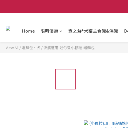
Home
限時優惠
壹之鮮®犬貓主食罐&湯罐
D
View All
/
嚐鮮包．犬
/
淚痕適用-迷你型小顆粒-嚐鮮包