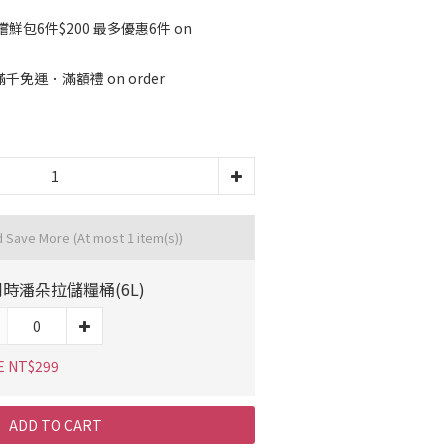
鮮包6件$200 最多優惠6件 on
免運．滿額禮 on order
d Save More
(At most 1 item(s))
時潘朵拉儲糧桶(6L)
E NT$299
ADD TO CART