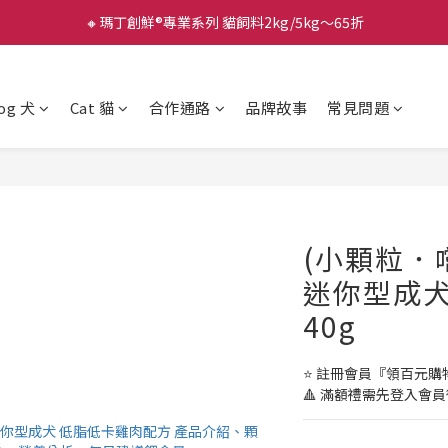
🔸瑪丁創鮮®專業系列 貓飼料2kg/5kg～65折
og 犬
Cat 貓
合作通路
品牌故事
常見問題
(小顆粒．
迷你型成犬
40g
⭐️ 註冊會員『領百元
🔺 滿額禮需先登入會