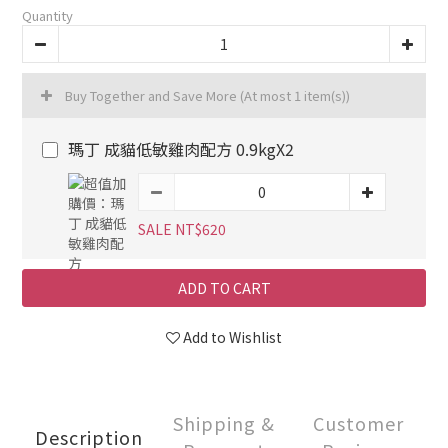
Quantity
Buy Together and Save More
(At most 1 item(s))
瑪丁 成貓低敏雞肉配方 0.9kgX2
SALE NT$620
ADD TO CART
Add to Wishlist
Shipping &
Customer
Description