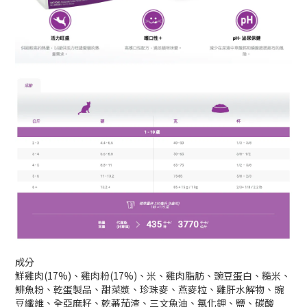
成分
鮮雞肉(17%)、雞肉粉(17%)、米、雞肉脂肪、豌豆蛋白、糙米、
鯡魚粉、乾蛋製品、甜菜漿、珍珠麥、燕麥粒、雞肝水解物、豌
豆纖維、全亞麻籽、乾蕃茄渣、三文魚油、氯化鉀、鹽、碳酸