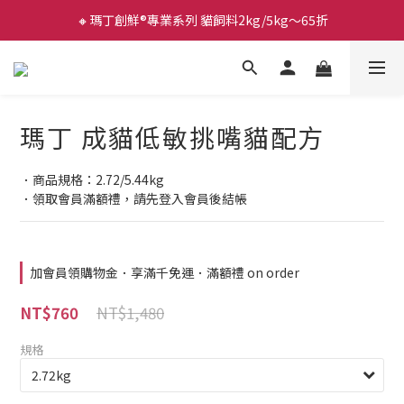
🔸瑪丁創鮮®專業系列 貓飼料2kg/5kg～65折
瑪丁 成貓低敏挑嘴貓配方
．商品規格：2.72/5.44kg
．領取會員滿額禮，請先登入會員後結帳
加會員領購物金．享滿千免運．滿額禮 on order
NT$1,480
NT$760
規格