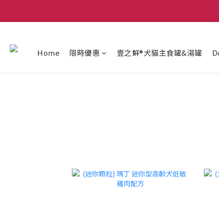
Home
限時優惠
壹之鮮®犬貓主食罐&湯罐
D