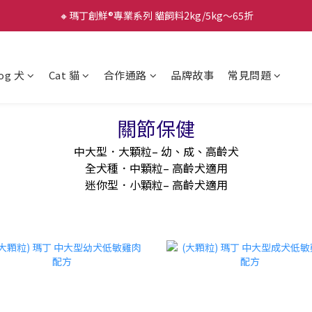
🔸瑪丁創鮮®專業系列 貓飼料2kg/5kg～65折
og 犬
Cat 貓
合作通路
品牌故事
常見問題
關節保健
中大型．大顆粒– 幼、成、高齡犬
全犬種．中顆粒– 高齡犬適用
迷你型．小顆粒– 高齡犬適用