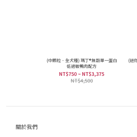
(中顆粒．全犬種) 瑪丁®無穀單一蛋白
(迷
低過敏鴨肉配方
NT$750 ~ NT$3,375
NT$4,500
關於我們