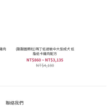
雞肉
(甜甜圈顆粒)瑪丁低過敏中大型成犬 低
脂低卡雞肉配方
NT$860 ~ NT$3,135
NT$4,180
聯絡我們