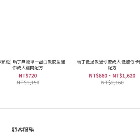
你顆粒) 瑪丁無穀單一蛋白敏感型迷
瑪丁低過敏迷你型成犬 低脂低卡
你成犬雞肉配方
配方
NT$720
NT$860 ~ NT$1,620
NT$1,150
NT$2,160
顧客服務