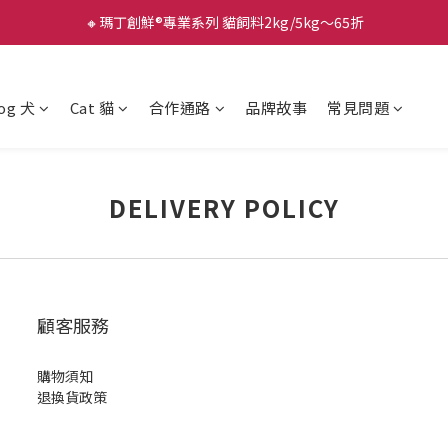
🔸瑪丁創鮮®專業系列 貓飼料2kg/5kg～65折
og 犬
Cat 貓
合作通路
品牌故事
常見問題
DELIVERY POLICY
顧客服務
購物須知
退換貨政策