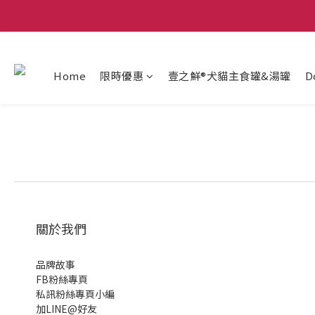
Home
限時優惠
壹之鮮®犬貓主食罐&湯罐
D
關於我們
品牌故事
FB粉絲專頁
私訊粉絲專頁小編
加LINE@好友