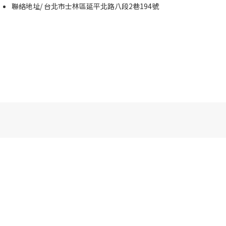
聯絡地址/ 台北市士林區延平北路八段2巷194號