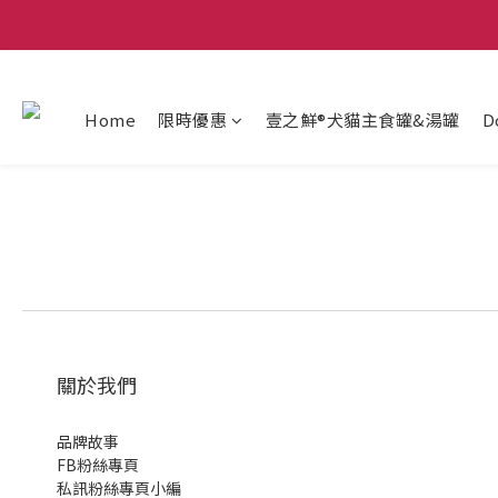
Home
限時優惠
壹之鮮®犬貓主食罐&湯罐
D
關於我們
品牌故事
FB粉絲專頁
私訊粉絲專頁小編