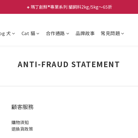
🔸瑪丁創鮮®專業系列 貓飼料2kg/5kg～65折
og 犬
Cat 貓
合作通路
品牌故事
常見問題
ANTI-FRAUD STATEMENT
顧客服務
購物須知
退換貨政策